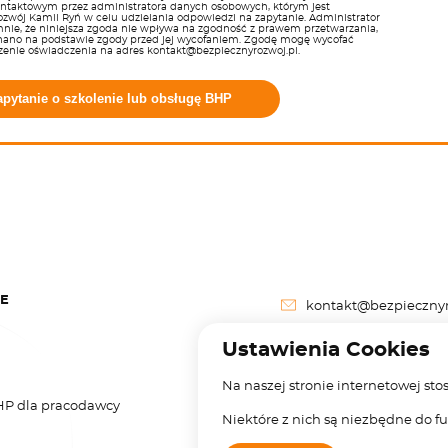
ontaktowym przez administratora danych osobowych, którym jest
zwój Kamil Ryń w celu udzielania odpowiedzi na zapytanie. Administrator
nie, że niniejsza zgoda nie wpływa na zgodność z prawem przetwarzania,
nano na podstawie zgody przed jej wycofaniem. Zgodę mogę wycofać
zenie oświadczenia na adres kontakt@bezpiecznyrozwoj.pl.
apytanie o szkolenie lub obsługę BHP
JE
kontakt@bezpiecznyr
+48 504 581 074
Ustawienia Cookies
Na naszej stronie internetowej sto
HP dla pracodawcy
Niektóre z nich są niezbędne do 