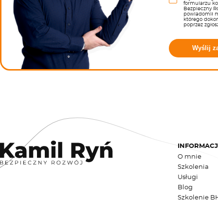
formularzu k
Bezpieczny Ro
powiadomił m
którego doko
poprzez zgłos
Wyślij z
INFORMAC
O mnie
Szkolenia
Usługi
Blog
Szkolenie B