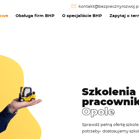
kontakt@bezpiecznyrozwoj.p
dowe
Obsługa firm BHP
O specjaliście BHP
Zapytaj o ter
Szkolenia 
pracowni
Opole
Sprawdź pełną ofertę szkole
potrzeby- dostosujemy szkol