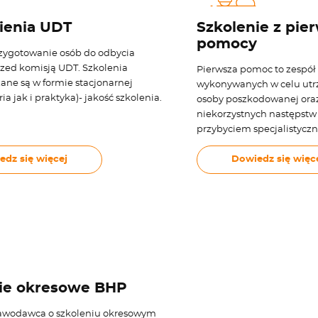
ienia UDT
Szkolenie z pie
pomocy
zygotowanie osób do odbycia
zed komisją UDT. Szkolenia
Pierwsza pomoc to zespół
ne są w formie stacjonarnej
wykonywanych w celu utr
ia jak i praktyka)- jakość szkolenia.
osoby poszkodowanej ora
niekorzystnych następst
przybyciem specjalistycz
edz się więcej
Dowiedz się więc
ie okresowe BHP
awodawca o szkoleniu okresowym