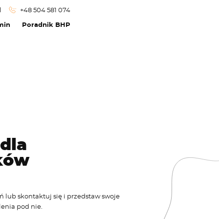
l
+48 504 581 074
min
Poradnik BHP
dla
ków
ń lub skontaktuj się i przedstaw swoje
enia pod nie.