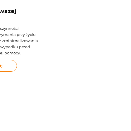
rwszej
 czynności
zymania przy życiu
z zminimalizowania
w wypadku przed
nej pomocy.
ej