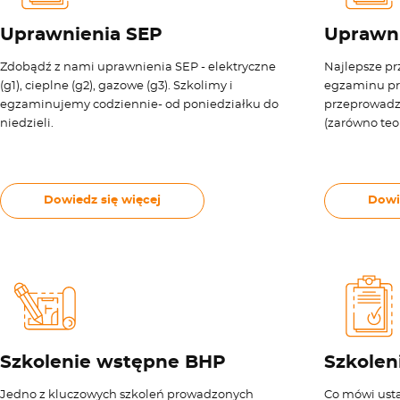
Uprawnienia SEP
Uprawn
Zdobądź z nami uprawnienia SEP - elektryczne
Najlepsze pr
(g1), cieplne (g2), gazowe (g3). Szkolimy i
egzaminu pr
egzaminujemy codziennie- od poniedziałku do
przeprowadza
niedzieli.
(zarówno teor
Dowiedz się więcej
Dowi
Szkolenie wstępne BHP
Szkolen
Jedno z kluczowych szkoleń prowadzonych
Co mówi ust