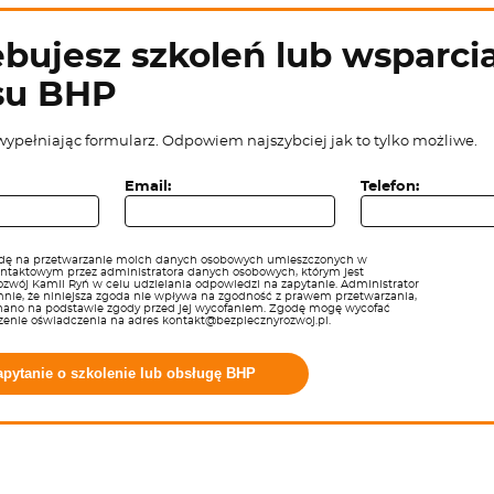
bujesz szkoleń lub wsparcia
su BHP
wypełniając formularz. Odpowiem najszybciej jak to tylko możliwe.
Email:
Telefon:
ę na przetwarzanie moich danych osobowych umieszczonych w
ontaktowym przez administratora danych osobowych, którym jest
zwój Kamil Ryń w celu udzielania odpowiedzi na zapytanie. Administrator
nie, że niniejsza zgoda nie wpływa na zgodność z prawem przetwarzania,
nano na podstawie zgody przed jej wycofaniem. Zgodę mogę wycofać
zenie oświadczenia na adres kontakt@bezpiecznyrozwoj.pl.
apytanie o szkolenie lub obsługę BHP