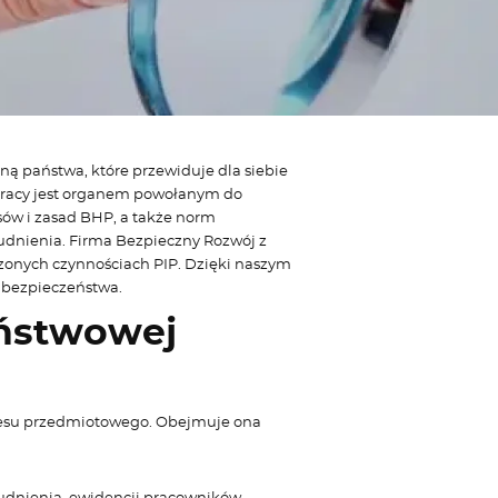
roną państwa, które przewiduje dla siebie
Pracy jest organem powołanym do
sów i zasad BHP, a także norm
rudnienia. Firma Bezpieczny Rozwój z
dzonych czynnościach PIP. Dzięki naszym
 bezpieczeństwa.
aństwowej
resu przedmiotowego. Obejmuje ona
udnienia, ewidencji pracowników