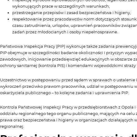
wykonujących prace w szczególnych warunkach,
przestrzeganie przepisów i zasad bezpieczeństwa i higieny,
respektowanie przez pracodawców norm dotyczących stosunku
czasu zatrudnienia, urlopów, uprawnień pracowników związa
zadań przez młodocianych i osoby niepełnosprawne.
Państwowa Inspekcja Pracy (PIP) wykonuje także zadania prewencyjn
PIP obejmuje w szczególności badanie okoliczności i przyczyn wypa
zawodowych, inicjowanie przedsięwzięć edukacyjnych w obszarze z
ochrony sanitarnej (kontrola PIS) i komendami wojewódzkimi straży 
Uczestnictwo w postępowaniu przed sądem w sprawach o ustalenie is
wykroczeń przeciwko prawom pracownika, udział w postępowaniu w
oskarżyciela publicznego – to kolejne zadania i uprawnienia PIP.
Kontrola Państwowej Inspekcji Pracy w przedsiębiorstwach z Opola i 
oddziału regionalnego tego organu publicznego, mających na celu 
prawa oraz bezpieczeństwa i higieny w organizacjach działających w
regionalnej.