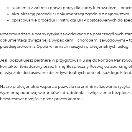
szkolenia z zakresu prawa pracy dla kadry kierowniczej i prac
aktualizację procedur i dokumentacji zgodnie z najnowszymi 
opracowanie procedur i instrukcji BHP dostosowanych do specy
Przeprowadzenie oceny ryzyka zawodowego na poszczególnych stan
dokumentacji związanej z wypadkami i chorobami zawodowymi – to k
przedsiębiorcom z Opola w ramach naszych profesjonalnych usług.
Jeśli poszukujesz partnera w przygotowaniu się do kontroli Państwo
kontaktu. Świadczony przez firmę Bezpieczny Rozwój outsourcing obe
elastycznie dostosowane do indywidualnych potrzeb każdego klient
Nasze profesjonalne wsparcie pozwala na zminimalizowanie ryzyka na
wymierną poprawę warunków zatrudnienia i zwiększenie bezpiecze
bezstresowe przejście przez proces kontroli.