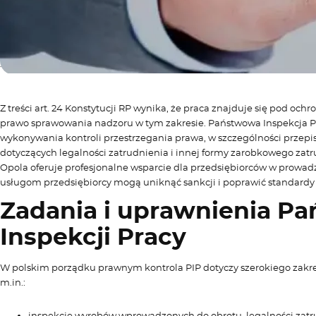
Z treści art. 24 Konstytucji RP wynika, że praca znajduje się pod och
prawo sprawowania nadzoru w tym zakresie. Państwowa Inspekcja 
wykonywania kontroli przestrzegania prawa, w szczególności przepi
dotyczących legalności zatrudnienia i innej formy zarobkowego zat
Opola oferuje profesjonalne wsparcie dla przedsiębiorców w prowa
usługom przedsiębiorcy mogą uniknąć sankcji i poprawić standardy
Zadania i uprawnienia P
Inspekcji Pracy
W polskim porządku prawnym kontrola PIP dotyczy szerokiego zak
m.in.:
inspekcję wyrobów wprowadzonych do obrotu, legalności zatr