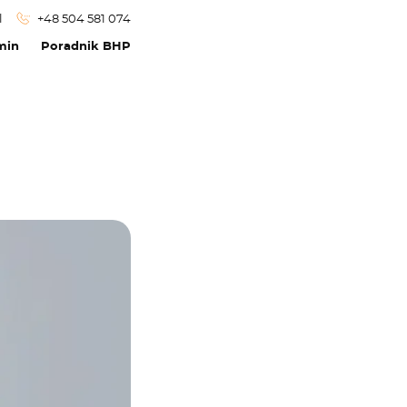
l
+48 504 581 074
min
Poradnik BHP