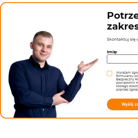
Potrze
zakre
Skontaktuj się 
Imię:
Wyrażam zgod
formularzu k
Bezpieczny Ro
powiadomił m
którego doko
poprzez zgłos
Wyślij z