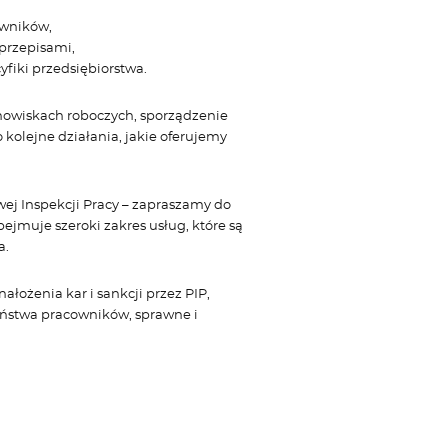
owników,
przepisami,
fiki przedsiębiorstwa.
owiskach roboczych, sporządzenie
olejne działania, jakie oferujemy
wej Inspekcji Pracy – zapraszamy do
jmuje szeroki zakres usług, które są
a.
łożenia kar i sankcji przez PIP,
ństwa pracowników, sprawne i