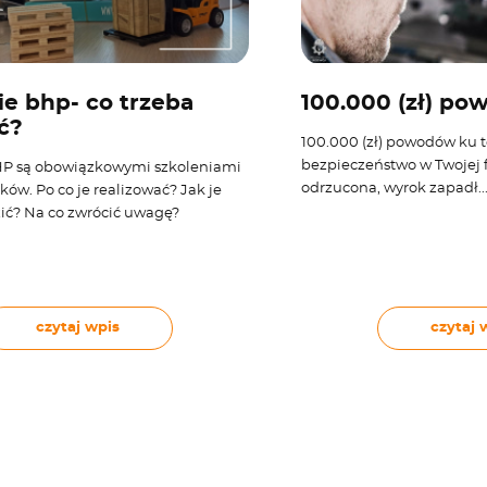
ie bhp- co trzeba
100.000 (zł) po
ć?
100.000 (zł) powodów ku 
bezpieczeństwo w Twojej f
HP są obowiązkowymi szkoleniami
odrzucona, wyrok zapadł..
ków. Po co je realizować? Jak je
ić? Na co zwrócić uwagę?
czytaj wpis
czytaj 