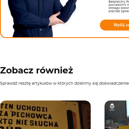
Bezpieczny Ro
powiadomił m
którego doko
poprzez zgłos
Wyślij z
Zobacz również
Sprawdź resztę artykułów w których dzielimy się doświadczeni