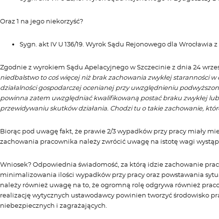
Oraz 1 na jego niekorzyść?
Sygn. akt IV U 136/19. Wyrok Sądu Rejonowego dla Wrocławia z d
Zgodnie z wyrokiem Sądu Apelacyjnego w Szczecinie z dnia 24 wrześni
niedbalstwo to coś więcej niż brak zachowania zwykłej staranności w
działalności gospodarczej ocenianej przy uwzględnieniu podwyższon
powinna zatem uwzględniać kwalifikowaną postać braku zwykłej lub
przewidywaniu skutków działania. Chodzi tu o takie zachowanie, któr
Biorąc pod uwagę fakt, że prawie 2/3 wypadków przy pracy miały mi
zachowania pracownika należy zwrócić uwagę na istotę wagi wystąpi
Wniosek? Odpowiednia świadomość, za którą idzie zachowanie prac
minimalizowania ilości wypadków przy pracy oraz powstawania sytuac
należy również uwagę na to, że ogromną rolę odgrywa również prac
realizację wytycznych ustawodawcy powinien tworzyć środowisko pr
niebezpiecznych i zagrażających.