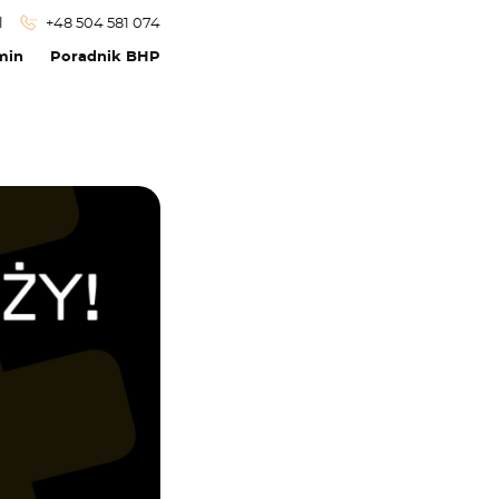
l
+48 504 581 074
min
Poradnik BHP