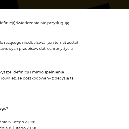
finicji) świadczenia nie przysługują.
o rażącego niedbalstwa (ten temat został
tawowych przepisów dot. ochrony życia
yższej definicji i mimo spełnienia
ę również, że poszkodowany z decyzją tą
ego?
nia 6 lutego 2018r.
nia 19 lutego 2019r.