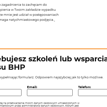
ego zagadnienia to zachęcam do
tąpienia w Twoim zakładzie wypadku
eze mnie jest udział w postępowaniach
maga natychmiastowego podjęcia.
bujesz szkoleń lub wsparcia
su BHP
wypełniając formularz. Odpowiem najszybciej jak to tylko możliwe.
Email:
Telefon:
ę na przetwarzanie moich danych osobowych umieszczonych w
ontaktowym przez administratora danych osobowych, którym jest