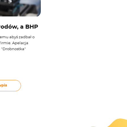
wodów, a BHP
temu abyś zadbał o
irmie. Apelacja
. "Drobnostka"
wpis