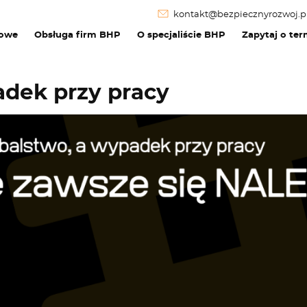
kontakt@bezpiecznyrozwoj.p
dowe
Obsługa firm BHP
O specjaliście BHP
Zapytaj o ter
adek przy pracy