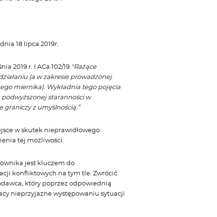
nia 18 lipca 2019r.
a 2019 r. I ACa 102/19
"Rażące
 działaniu (a w zakresie prowadzonej
ego miernika). Wykładnia tego pojęcia
 podwyższonej staranności w
e graniczy z umyślnością.”
ejsce w skutek nieprawidłowego
enia tej możliwości.
ownika jest kluczem do
ji konfliktowych na tym tle. Zwrócić
odawca, który poprzez odpowiednią
acy nieprzyjazne występowaniu sytuacji