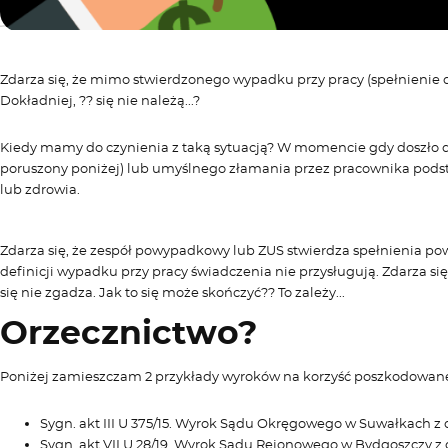
Zdarza się, że mimo stwierdzonego wypadku przy pracy (spełnienie de
Dokładniej, ?? się nie należą...?
Kiedy mamy do czynienia z taką sytuacją? W momencie gdy doszło d
poruszony poniżej) lub umyślnego złamania przez pracownika pods
lub zdrowia.
Zdarza się, że zespół powypadkowy lub ZUS stwierdza spełnienia pow
definicji wypadku przy pracy świadczenia nie przysługują. Zdarza si
się nie zgadza. Jak to się może skończyć?? To zależy...
Orzecznictwo?
Poniżej zamieszczam 2 przykłady wyroków na korzyść poszkodowan
Sygn. akt III U 375/15. Wyrok Sądu Okręgowego w Suwałkach z d
Sygn. akt VII U 28/19. Wyrok Sądu Rejonowego w Bydgoszczy z d